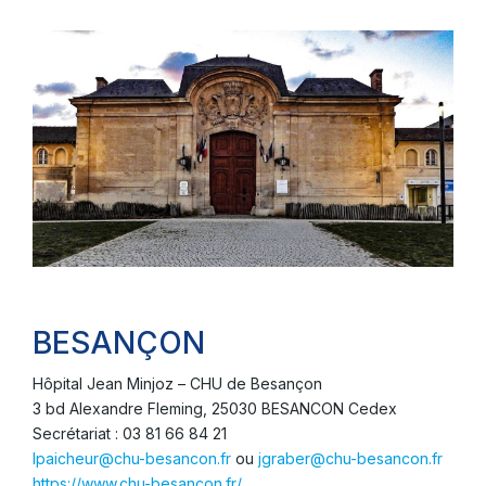
BESANÇON
Hôpital Jean Minjoz – CHU de Besançon
3 bd Alexandre Fleming, 25030 BESANCON Cedex
Secrétariat : 03 81 66 84 21
lpaicheur@chu-besancon.fr
ou
jgraber@chu-besancon.fr
https://www.chu-besancon.fr/