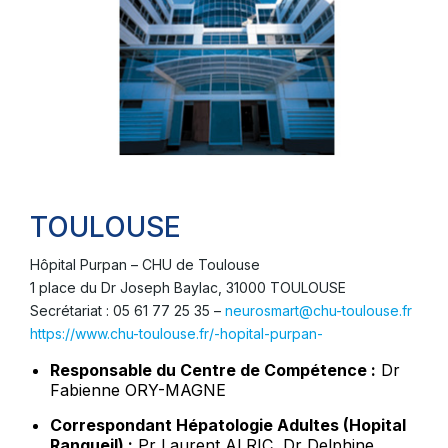
TOULOUSE
Hôpital Purpan – CHU de Toulouse
1 place du Dr Joseph Baylac, 31000 TOULOUSE
Secrétariat : 05 61 77 25 35 –
neurosmart@chu-toulouse.fr
https://www.chu-toulouse.fr/-hopital-purpan-
Responsable du Centre de Compétence :
Dr
Fabienne ORY-MAGNE
Correspondant Hépatologie Adultes (Hopital
Rangueil) :
Pr Laurent ALRIC, Dr Delphine