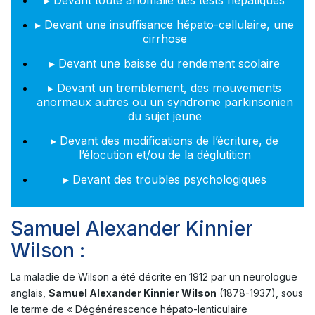
▸ Devant toute anomalie des tests hépatiques
▸ Devant une insuffisance hépato-cellulaire, une
cirrhose
▸ Devant une baisse du rendement scolaire
▸ Devant un tremblement, des mouvements
anormaux autres ou un syndrome parkinsonien
du sujet jeune
▸ Devant des modifications de l’écriture, de
l’élocution et/ou de la déglutition
▸ Devant des troubles psychologiques
Samuel Alexander Kinnier
Wilson :
La maladie de Wilson a été décrite en 1912 par un neurologue
anglais,
Samuel Alexander Kinnier Wilson
(1878-1937), sous
le terme de « Dégénérescence hépato-lenticulaire