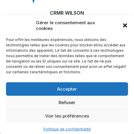
CRMR WILSON
Gérer le consentement aux
MALADIE
cookies
RECHERCHE & INNOVATION
Pour offrir les meilleures expériences, nous utilisons des
ACTUALITÉS
technologies telles que les cookies pour stocker et/ou accéder aux
informations des appareils. Le fait de consentir à ces technologies
SFEMW
nous permettra de traiter des données telles que le comportement
de navigation ou les ID uniques sur ce site. Le fait de ne pas
LIENS UTILES
consentir ou de retirer son consentement peut avoir un effet négatif
sur certaines caractéristiques et fonctions.
Plus d'infos ?
Accepter
Nous contacter
Refuser
Voir les préférences
Mentions légales
Politique de confidentialité
Nous contacter
Politique de confidentialité
© 2023 - CRMR Wilson, tous droits réservés