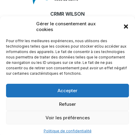
CRMR WILSON
Gérer le consentement aux
MALADIE
cookies
RECHERCHE & INNOVATION
Pour offrir les meilleures expériences, nous utilisons des
ACTUALITÉS
technologies telles que les cookies pour stocker et/ou accéder aux
informations des appareils. Le fait de consentir à ces technologies
SFEMW
nous permettra de traiter des données telles que le comportement
de navigation ou les ID uniques sur ce site. Le fait de ne pas
LIENS UTILES
consentir ou de retirer son consentement peut avoir un effet négatif
sur certaines caractéristiques et fonctions.
Plus d'infos ?
Accepter
Nous contacter
Refuser
Voir les préférences
Mentions légales
Politique de confidentialité
Nous contacter
Politique de confidentialité
© 2023 - CRMR Wilson, tous droits réservés