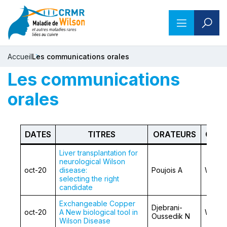
Accueil
Les communications orales
Les communications
orales
DATES
TITRES
ORATEURS
COL
Liver transplantation for
neurological Wilson
oct-20
disease:
Poujois A
Wilson
selecting the right
candidate
Exchangeable Copper
Djebrani-
oct-20
A New biological tool in
Wilson
Oussedik N
Wilson Disease