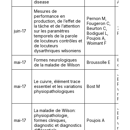
disease
Animal
Mesures de
performance en
Pernon M,
production, de l’effet de
Fougeron C,
la tâche et de l’attention
Beurton C,
7ème 
juin-17
sur les paramètres
Bodiguel L,
Phonét
temporels de la parole
Poujois A,
de locuteurs contrôles et
Woimant F
de locuteurs
dysarthriques wilsoniens
Formes neurologiques
8ème 
mai-17
Broussolle E
de la maladie de Wilson
de Ne
Journé
Elémen
Le cuivre, élément trace
Rares
mai-17
essentiel et les variations
Bost M
wilson
physiopathologiques
rares 
Franc
Journé
La maladie de Wilson:
Elémen
physiopathologie,
Rares
mai-17
formes cliniques,
Poujois A
wilson
diagnostic et diagnostics
rares 