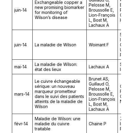
Exchangeable copper a
Pelosse M,
Europe
new promising biomarker
juin-14
Broussolle E,
Paedia
for monitoring of
Lion-François
Gastro
Wilson’s disease
L, Bost M,
Hepato
Lachaux A
5ème 
l’Unit
juin-14
La maladie de Wilson
Woimant F
Centre
Univer
Pitre/
La maladie de Wilson:
Sémina
mai-14
Lachaux A
état des lieux
Intern
Brunet AS,
Le cuivre échangeable
Guillaud O,
sérique: un nouveau
Congr
Pelosse M,
marqueur prometteur
Franc
mars-14
Broussolle E,
dans le suivi des patients
Gastro
Lion-François
atteints de la maladie de
Nutrit
L, Bost M,
Wilson
Lachaux A
Maladie de Wilson: une
7ème 
févr-14
maladie du cuivre
Chaine P
Intern
traitable
Rares,