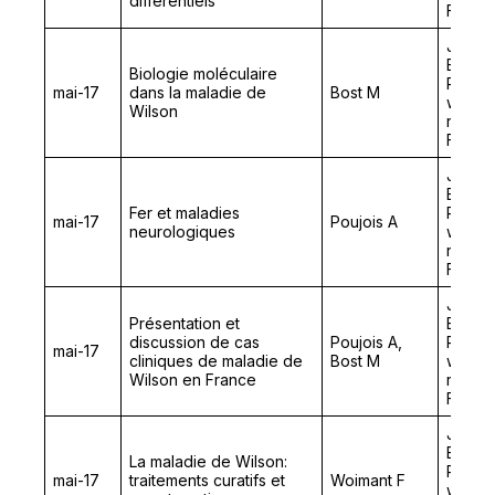
différentiels
Franc
Journé
Elémen
Biologie moléculaire
Rares
mai-17
dans la maladie de
Bost M
wilson
Wilson
rares 
Franc
Journé
Elémen
Fer et maladies
Rares
mai-17
Poujois A
neurologiques
wilson
rares 
Franc
Journé
Présentation et
Elémen
discussion de cas
Poujois A,
Rares
mai-17
cliniques de maladie de
Bost M
wilson
Wilson en France
rares 
Franc
Journé
Elémen
La maladie de Wilson:
Rares
mai-17
traitements curatifs et
Woimant F
wilson