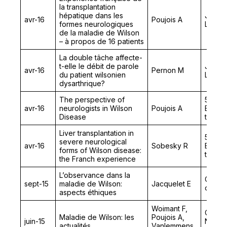
la transplantation
hépatique dans les
Journ
avr-16
Poujois A
formes neurologiques
Langue
de la maladie de Wilson
– à propos de 16 patients
La double tâche affecte-
t-elle le débit de parole
Journ
avr-16
Pernon M
du patient wilsonien
Langue
dysarthrique?
The perspective of
51st A
avr-16
neurologists in Wilson
Poujois A
Europe
Disease
the St
Liver transplantation in
51st A
severe neurological
avr-16
Sobesky R
Europe
forms of Wilson disease:
the St
the Franch experience
L’observance dans la
Colloq
sept-15
maladie de Wilson:
Jacquelet E
d’Era
aspects éthiques
Woimant F,
Congrè
Maladie de Wilson: les
Poujois A,
juin-15
Nation
actualités
Vanlemmens