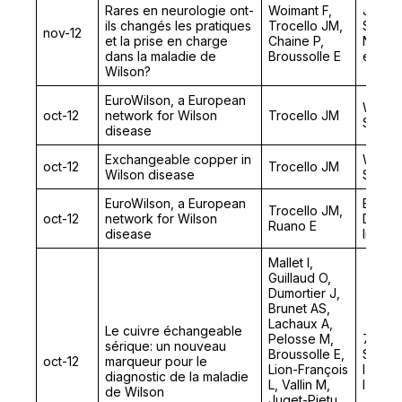
Rares en neurologie ont-
Woimant F,
Journé
ils changés les pratiques
Trocello JM,
Sociét
nov-12
et la prise en charge
Chaine P,
Neurol
dans la maladie de
Broussolle E
en neu
Wilson?
EuroWilson, a European
Wilson
oct-12
network for Wilson
Trocello JM
Sympo
disease
Exchangeable copper in
Wilson
oct-12
Trocello JM
Wilson disease
Sympo
EuroWilson, a European
Europe
Trocello JM,
oct-12
network for Wilson
Diseas
Ruano E
disease
Intern
Mallet I,
Guillaud O,
Dumortier J,
Brunet AS,
Lachaux A,
Le cuivre échangeable
Pelosse M,
71ème
sérique: un nouveau
Broussolle E,
Scient
oct-12
marqueur pour le
Lion-François
l’Asso
diagnostic de la maladie
L, Vallin M,
l’Etud
de Wilson
Juget-Pietu