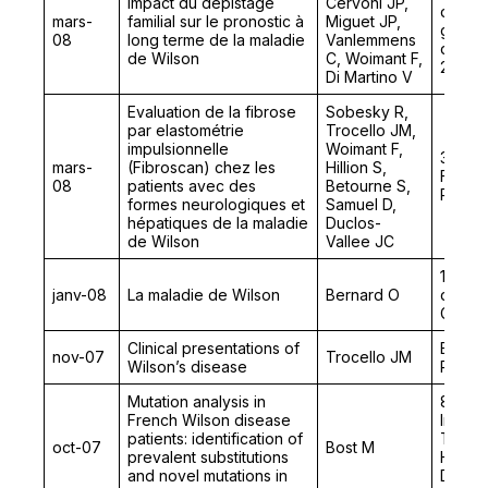
Impact du dépistage
Cervoni JP,
d’Hép
mars-
familial sur le pronostic à
Miguet JP,
gastro
08
long terme de la maladie
Vanlemmens
d’Onco
de Wilson
C, Woimant F,
2008
Di Martino V
Evaluation de la fibrose
Sobesky R,
par elastométrie
Trocello JM,
impulsionnelle
Woimant F,
32ème
mars-
(Fibroscan) chez les
Hillion S,
Franc
08
patients avec des
Betourne S,
Pathol
formes neurologiques et
Samuel D,
hépatiques de la maladie
Duclos-
de Wilson
Vallee JC
13ème
janv-08
La maladie de Wilson
Bernard O
d’Hépa
Gastro
Clinical presentations of
Europ
nov-07
Trocello JM
Wilson’s disease
Rare 
Mutation analysis in
8th Co
French Wilson disease
Interna
patients: identification of
Trace 
oct-07
Bost M
prevalent substitutions
Humans
and novel mutations in
Diet, N