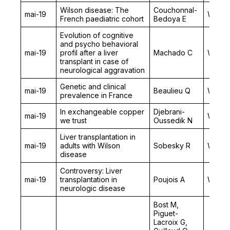
Wilson disease: The
Couchonnal-
mai-19
Wilson
French paediatric cohort
Bedoya E
Evolution of cognitive
and psycho behavioral
mai-19
profil after a liver
Machado C
Wilson
transplant in case of
neurological aggravation
Genetic and clinical
mai-19
Beaulieu Q
Wilson
prevalence in France
In exchangeable copper
Djebrani-
mai-19
Wilson
we trust
Oussedik N
Liver transplantation in
mai-19
adults with Wilson
Sobesky R
Wilson
disease
Controversy: Liver
mai-19
transplantation in
Poujois A
Wilson
neurologic disease
Bost M,
Piguet-
Lacroix G,