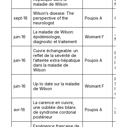
maladie de Wilson
Métabo
Wilson’s disease: The
sept-16
perspective of the
Poujois A
Gothen
neurologist
La maladie de Wilson:
Journé
juin-16
épidémiologie,
Woimant F
Médic
diagnostic et traitement
Cuivre échangeable: un
Réunio
reflet de la sévérité de
Sociét
juin-16
l’atteinte extra-hépatique
Poujois A
l’Etud
dans la maladie de
du Mé
Wilson
Réunio
Up to date sur la maladie
Sociét
juin-16
Woimant F
de Wilson
l’Etud
du Mé
La carence en cuivre,
une oubliée des bilans
Journ
avr-16
Poujois A
de syndrome cordonal
Langue
postérieur
Expérience française de