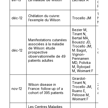
Gastro
Pédiat
11ème
Chélation du cuivre:
déc-12
Trocello JM
Neurol
l’exemple du Wilson
Maladi
Bezier M,
Tinant N,
Bertail MA,
Manifestations cutanées
Bouaziz JD,
associées à la maladie
Trocello JM,
de Wilson: étude
Journ
déc-12
M. Bagot,
prospective
de Par
Vignon-
observationnelle de 49
Pennamen
patients adultes
MD, Polivka
M, Rybojad
M, Woimant F
Girardot-
Tinant N,
Wilson disease in
2nd In
Trocello JM,
nov-12
France: follow up of a
Confe
Ruano E,
cohort of 395 patients
and E
Pelosse M,
Woimant F
Les Centres Maladies