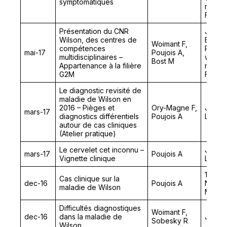
symptomatiques
rares 
Franc
Présentation du CNR
Journé
Wilson, des centres de
Elémen
Woimant F,
compétences
Rares
mai-17
Poujois A,
multidisciplinaires –
wilson
Bost M
Appartenance à la filière
rares 
G2M
Franc
Le diagnostic revisité de
maladie de Wilson en
2016 – Pièges et
Ory-Magne F,
Journ
mars-17
diagnostics différentiels
Poujois A
Langue
autour de cas cliniques
(Atelier pratique)
Le cervelet cet inconnu –
Journ
mars-17
Poujois A
Vignette clinique
Langue
18ème
Cas clinique sur la
dec-16
Poujois A
Neurol
maladie de Wilson
Mouve
Difficultés diagnostiques
Woimant F,
dec-16
dans la maladie de
Journé
Sobesky R
Wilson