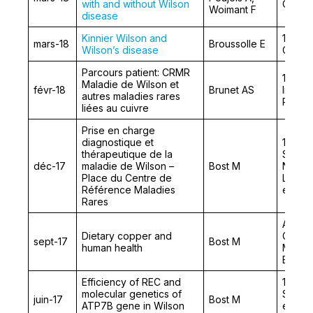
with and without Wilson
Contro
Woimant F
disease
Kinnier Wilson and
12th W
mars-18
Broussolle E
Wilson’s disease
Contro
Parcours patient: CRMR
11ème
Maladie de Wilson et
févr-18
Brunet AS
Intern
autres maladies rares
Rares
liées au cuivre
Prise en charge
diagnostique et
1ères 
thérapeutique de la
SFERE
déc-17
maladie de Wilson –
Bost M
Nanopa
Place du Centre de
Les El
Référence Maladies
en Méd
Rares
Annual
Dietary copper and
German
sept-17
Bost M
human health
Minera
Elemen
Efficiency of REC and
16th In
molecular genetics of
Sympo
juin-17
Bost M
ATP7B gene in Wilson
elemen