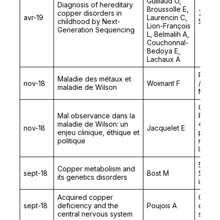
Guillaud O,
Diagnosis of hereditary
Broussolle E,
copper disorders in
7th In
avr-19
Laurencin C,
childhood by Next-
Sympo
Lion-François
Generation Sequencing
L, Belmalih A,
Couchonnal-
Bedoya E,
Lachaux A
Réuni
Maladie des métaux et
nov-18
Woimant F
/ SFN 
maladie de Wilson
Mouve
Colloq
Mal observance dans la
Pluridi
maladie de Wilson: un
« Rec
nov-18
Jacquelet E
enjeu clinique, éthique et
psycho
politique
nouve
lien so
5th Co
Copper metabolism and
sept-18
Bost M
Societ
its genetics disorders
in Med
Acquired copper
Copper
sept-18
deficiency and the
Poujois A
clinic
central nervous system
scien