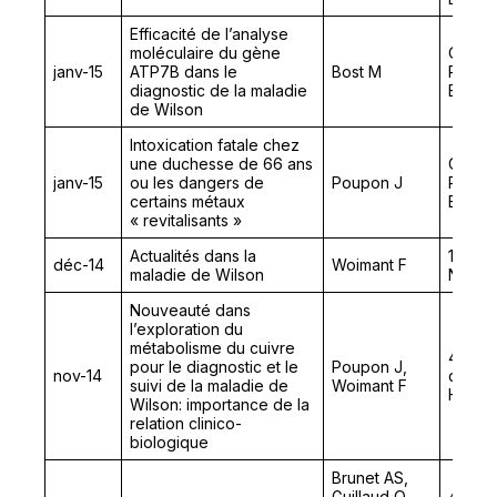
Efficacité de l’analyse
moléculaire du gène
Colloq
janv-15
ATP7B dans le
Bost M
Rares 
diagnostic de la maladie
Essent
de Wilson
Intoxication fatale chez
une duchesse de 66 ans
Colloq
janv-15
ou les dangers de
Poupon J
Rares 
certains métaux
Essent
« revitalisants »
Actualités dans la
16ème
déc-14
Woimant F
maladie de Wilson
Neuro
Nouveauté dans
l’exploration du
métabolisme du cuivre
43ème 
pour le diagnostic et le
Poupon J,
nov-14
des Bi
suivi de la maladie de
Woimant F
Hôpit
Wilson: importance de la
relation clinico-
biologique
Brunet AS,
Guillaud O,
47th A