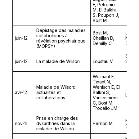
F, Petronio
M, El Balkhi
S, Poupon J,
Bost M
Dépistage des maladies
Bost M,
Journé
métaboliques à
juin-12
Cheillan D,
Maladi
révélation psychiatrique
Demilly C
2012
(MOPSY)
64ème
juin-12
La maladie de Wilson
Loustau V
Sociét
de Méd
Woimant F,
Tinant N,
Maladie de Wilson:
Wenisch E, El
Journ
avr-12
actualités et
Balkhi S,
Langue
collaborations
Vanlemmens
C, Bost M,
Trocello JM
Prise en charge des
Europ
nov-11
dysarthries dans la
Pernon M
Congr
maladie de Wilson
Europ