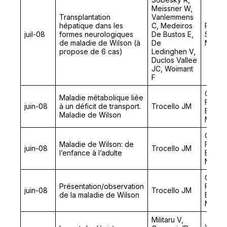
Meissner W,
Transplantation
Vanlemmens
hépatique dans les
C, Medeiros
Réunio
juil-08
formes neurologiques
De Bustos E,
Sociét
de maladie de Wilson (à
De
Neuro
propose de 6 cas)
Ledinghen V,
Duclos Vallee
JC, Woimant
F
Congrè
Maladie métabolique liée
França
juin-08
à un déficit de transport.
Trocello JM
Erreur
Maladie de Wilson
Métab
Congrè
Maladie de Wilson: de
França
juin-08
Trocello JM
l’enfance à l’adulte
Erreur
Métab
Congrè
Présentation/observation
França
juin-08
Trocello JM
de la maladie de Wilson
Erreur
Métab
Militaru V,
Journ