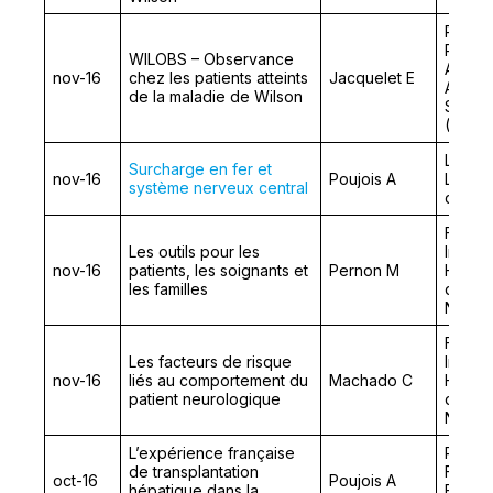
Réunio
Projet
WILOBS – Observance
Associ
nov-16
chez les patients atteints
Jacquelet E
Agence
de la maladie de Wilson
Sécuri
(ANSM
Les Su
Surcharge en fer et
nov-16
Poujois A
Les Jo
système nerveux central
de l’In
Format
Les outils pour les
Interp
nov-16
patients, les soignants et
Pernon M
Handic
les familles
de la 
Neuro
Format
Les facteurs de risque
Interp
nov-16
liés au comportement du
Machado C
Handic
patient neurologique
de la 
Neuro
L’expérience française
Réunio
de transplantation
França
oct-16
Poujois A
hépatique dans la
Erreur