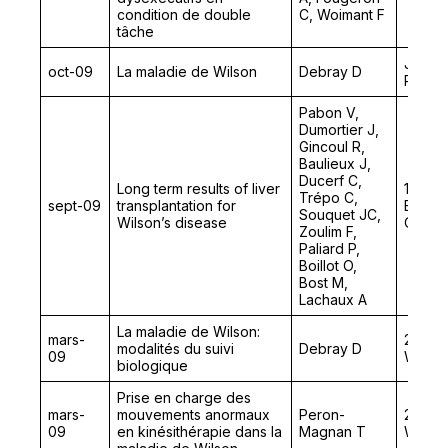
condition de double
C, Woimant F
tâche
Journé
oct-09
La maladie de Wilson
Debray D
Pédiat
Pabon V,
Dumortier J,
Gincoul R,
Baulieux J,
Ducerf C,
Long term results of liver
14th C
Trépo C,
sept-09
transplantation for
Europe
Souquet JC,
Wilson’s disease
Organ 
Zoulim F,
Paliard P,
Boillot O,
Bost M,
Lachaux A
La maladie de Wilson:
mars-
2nd Co
modalités du suivi
Debray D
09
Wilson
biologique
Prise en charge des
mars-
mouvements anormaux
Peron-
2nd Co
09
en kinésithérapie dans la
Magnan T
Wilson