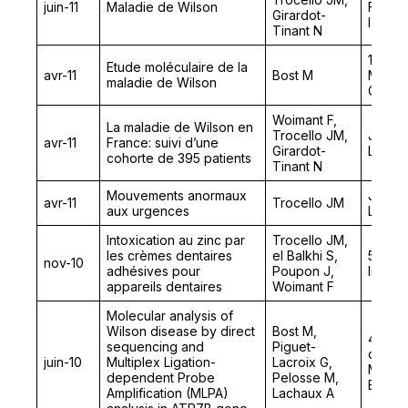
juin-11
Maladie de Wilson
Fonda
Girardot-
la San
Tinant N
11ème
Etude moléculaire de la
avr-11
Bost M
Maroca
maladie de Wilson
Cliniq
Woimant F,
La maladie de Wilson en
Trocello JM,
Journ
avr-11
France: suivi d’une
Girardot-
Langue
cohorte de 395 patients
Tinant N
Mouvements anormaux
Journ
avr-11
Trocello JM
aux urgences
Langue
Intoxication au zinc par
Trocello JM,
les crèmes dentaires
el Balkhi S,
54ème
nov-10
adhésives pour
Poupon J,
Intern
appareils dentaires
Woimant F
Molecular analysis of
Wilson disease by direct
Bost M,
4th In
sequencing and
Piguet-
on Tra
juin-10
Multiplex Ligation-
Lacroix G,
Minera
dependent Probe
Pelosse M,
Biolog
Amplification (MLPA)
Lachaux A