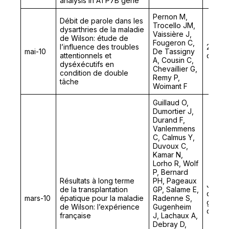
analysis in ATP7B gene
Pernon M,
Débit de parole dans les
Trocello JM,
dysarthries de la maladie
Vaissière J,
de Wilson: étude de
Fougeron C,
l’influence des troubles
28ème
mai-10
De Tassigny
attentionnels et
de la 
A, Cousin C,
dyséxécutifs en
Chevaillier G,
condition de double
Remy P,
tâche
Woimant F
Guillaud O,
Dumortier J,
Durand F,
Vanlemmens
C, Calmus Y,
Duvoux C,
Kamar N,
Lorho R, Wolf
P, Bernard
Résultats à long terme
PH, Pageaux
Journ
de la transplantation
GP, Salame E,
d’Hép
mars-10
épatique pour la maladie
Radenne S,
gastro
de Wilson: l’expérience
Gugenheim
d’Onco
française
J, Lachaux A,
Debray D,