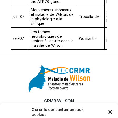
the ATP7B gene
Essenti
Mouvements anormaux
1ère R
et maladie de Wilson: de
juin-07
Trocello JM
Cliniq
la physiologie à la
Neuro
clinique
Les formes
neurologiques de
Journ
avr-07
Woimant F
l’enfant à l’adulte dans la
Langu
maladie de Wilson
CRMR WILSON
Gérer le consentement aux
MALADIE
cookies