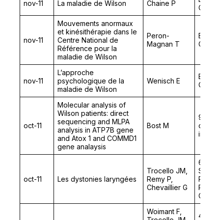
nov-11
La maladie de Wilson
Chaine P
Congr
Mouvements anormaux
et kinésithérapie dans le
Peron-
Europ
nov-11
Centre National de
Magnan T
Congr
Référence pour la
maladie de Wilson
L’approche
Europ
nov-11
psychologique de la
Wenisch E
Congr
maladie de Wilson
Molecular analysis of
Wilson patients: direct
9ème I
sequencing and MLPA
oct-11
Bost M
of Tra
analysis in ATP7B gene
in Hu
and Atox 1 and COMMD1
gene analaysis
67ème
Trocello JM,
Sociét
oct-11
Les dystonies laryngées
Remy P,
Phonia
Chevaillier G
Pathol
Commu
Woimant F,
4ème C
Trocello JM,