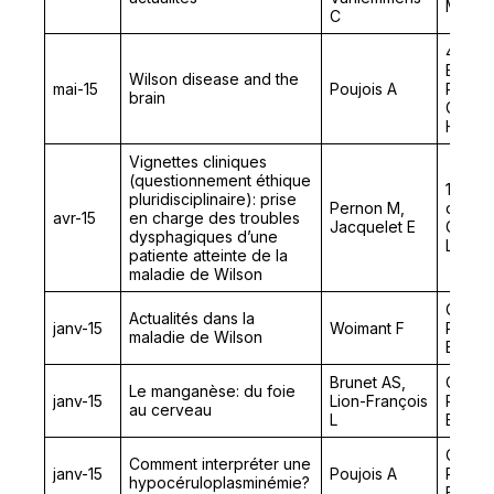
Médeci
C
48th A
Europe
Wilson disease and the
mai-15
Poujois A
Paedia
brain
Gastro
Hepato
Vignettes cliniques
(questionnement éthique
10 ans
pluridisciplinaire): prise
Pernon M,
de Soin
avr-15
en charge des troubles
Jacquelet E
Groupe
dysphagiques d’une
Laribo
patiente atteinte de la
maladie de Wilson
Colloq
Actualités dans la
janv-15
Woimant F
Rares 
maladie de Wilson
Essent
Brunet AS,
Colloq
Le manganèse: du foie
janv-15
Lion-François
Rares 
au cerveau
L
Essent
Colloq
Comment interpréter une
janv-15
Poujois A
Rares 
hypocéruloplasminémie?
Essent