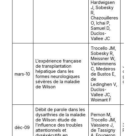
Hardwigsen
J, Sobesky
R,
Chazouilleres
O, Ichai P,
Samuel D,
Duclos-
Vallee JC
Trocello JM,
Sobesky R,
Meissner W,
L’expérience française
Vanlemmens
de transplantation
Journ
C, Medeiros
hépatique dans les
d’Hép
mars-10
de Bustos E,
formes neurologiques
gastro
de
sévères de la maladie
d’Onco
Ledinghen V,
de Wilson
Duclos-
Vallee JC,
Woimant F
Débit de parole dans les
dysarthries de la maladie
Pernon M,
de Wilson: étude de
Trocello JM,
l’influence des troubles
Vaissiere J,
3ème 
déc-09
attentionnels et
de Tassigny
Phonét
dyséxécutifs en
A, Fougeron