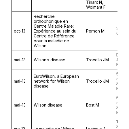
Tinant N,
Woimant F
Recherche
orthophonique en
Centre Maladie Rare:
2ème 
oct-13
Expérience au sein du
Pernon M
Orthop
Centre de Référence
pour la maladie de
Wilson
Behavi
mai-13
Wilson’s disease
Trocello JM
Aspect
Metab
5th In
EuroWilson, a European
of Fed
mai-13
network for Wilson
Trocello JM
Societ
disease
Elemen
5th In
of Fed
mai-13
Wilson disease
Bost M
Societ
Elemen
12ème
Socié
avr-13
La maladie de Wilson
Lachaux A