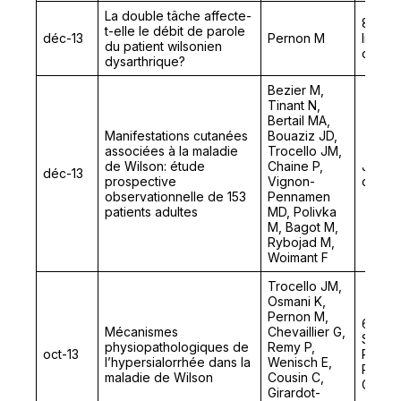
La double tâche affecte-
8ème 
t-elle le débit de parole
déc-13
Pernon M
Intern
du patient wilsonien
d’Orth
dysarthrique?
Bezier M,
Tinant N,
Bertail MA,
Manifestations cutanées
Bouaziz JD,
associées à la maladie
Trocello JM,
de Wilson: étude
Chaine P,
Journ
déc-13
prospective
Vignon-
de Par
observationnelle de 153
Pennamen
patients adultes
MD, Polivka
M, Bagot M,
Rybojad M,
Woimant F
Trocello JM,
Osmani K,
Pernon M,
69ème
Mécanismes
Chevaillier G,
Sociét
physiopathologiques de
Remy P,
oct-13
Phonia
l’hypersialorrhée dans la
Wenisch E,
Pathol
maladie de Wilson
Cousin C,
Commu
Girardot-