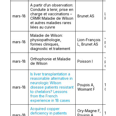
A partir d’un observation:
Conduite à tenir, prise en
charge et vaccinations –
Les Ma
mars-18
Brunet AS
CRMR Maladie de Wilson
Pédiat
et autres maladies rares
liées au cuivre
Maladie de Wilson:
Journ
physiopathologie,
Lion-François
mars-18
patien
formes cliniques,
L, Brunet AS
de la 
diagnostic et traitement
Journ
Orthophonie et Maladie
mars-18
Poisson I
patien
de Wilson
de la 
Is liver transplantation a
reasonable alternative in
neurologic Wilson
Poujois A,
12th W
mars-18
disease patients resistant
Woimant F
Contro
to chelators? Lessons
from the French
experience in 18 cases
Acquired copper
Ory-Magne F,
deficiency in patients
12th W
mars-18
Poujois A,