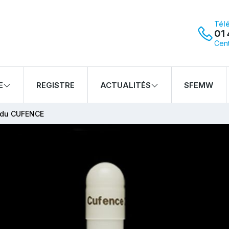
Tél
01 
Cent
E
REGISTRE
ACTUALITÉS
SFEMW
 du CUFENCE