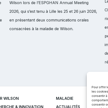
L
e
Wilson lors de l’ESPGHAN Annual Meeting
C
2026, qui s’est tenu à Lille les 25 et 26 juin 2026,
r
de
en présentant deux communications orales
e
consacrées à la maladie de Wilson.
p
i
d
r
Pour offrir
les cookies
consentir à
R WILSON
MALADIE
comportemen
consentir o
HERCHE & INNOVATION
ACTUALITÉS