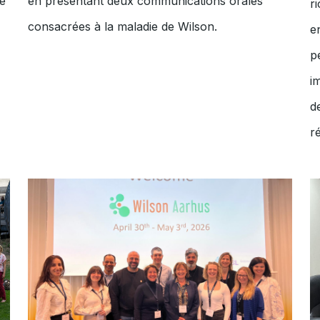
de
en présentant deux communications orales
r
consacrées à la maladie de Wilson.
e
p
i
d
r