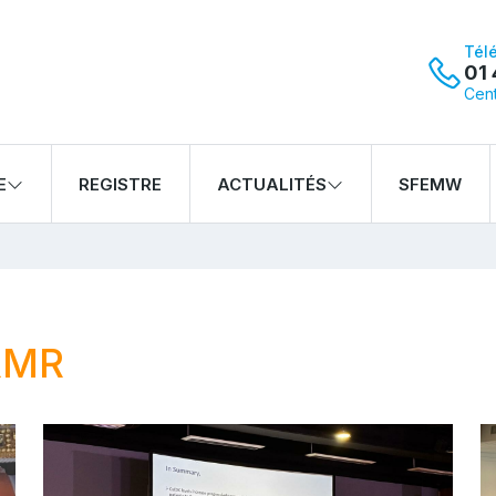
Tél
01 
Cent
E
REGISTRE
ACTUALITÉS
SFEMW
RMR