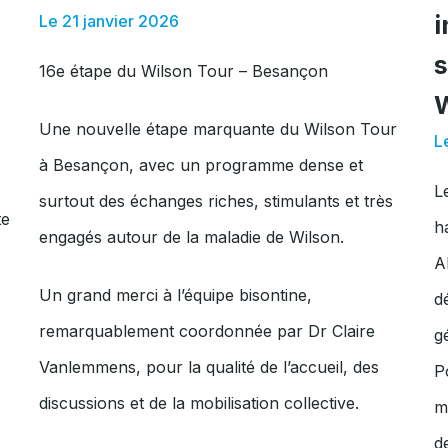
i
Le 21 janvier 2026
s
16e étape du Wilson Tour – Besançon
Une nouvelle étape marquante du Wilson Tour
L
à Besançon, avec un programme dense et
L
surtout des échanges riches, stimulants et très
te
h
engagés autour de la maladie de Wilson.
A
Un grand merci à l’équipe bisontine,
d
remarquablement coordonnée par Dr Claire
g
Vanlemmens, pour la qualité de l’accueil, des
P
discussions et de la mobilisation collective.
m
d