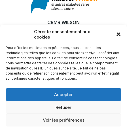
CRMR WILSON
Gérer le consentement aux
MALADIE
cookies
RECHERCHE & INNOVATION
Pour offrir les meilleures expériences, nous utilisons des
ACTUALITÉS
technologies telles que les cookies pour stocker et/ou accéder aux
informations des appareils. Le fait de consentir à ces technologies
SFEMW
nous permettra de traiter des données telles que le comportement
de navigation ou les ID uniques sur ce site. Le fait de ne pas
LIENS UTILES
consentir ou de retirer son consentement peut avoir un effet négatif
sur certaines caractéristiques et fonctions.
Plus d'infos ?
Accepter
Nous contacter
Refuser
Voir les préférences
Mentions légales
Politique de confidentialité
Nous contacter